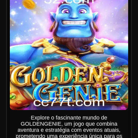
Explore o fascinante mundo de
GOLDENGENIE, um jogo que combina
aventura e estratégia com eventos atuais,
prometendo uma experiência única para os