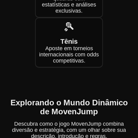
estatísticas e análises
exclusivas.
🎾
Tênis
Aposte em torneios
internacionais com odds
competitivas.
Explorando o Mundo Dinâmico
de MovenJump
Descubra como o jogo MovenJump combina
diversão e estratégia, com um olhar sobre sua
descrição, introdução e regras.