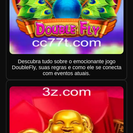
Descubra tudo sobre o emocionante jogo
DoubleFly, suas regras e como ele se conecta
com eventos atuais.