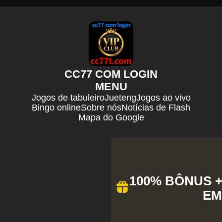
CC77 COM LOGIN
MENU
Jogos de tabuleiro
Jueteng
Jogos ao vivo
Bingo online
Sobre nós
Notícias de Flash
Mapa do Google
100% BÔNUS + 
EM