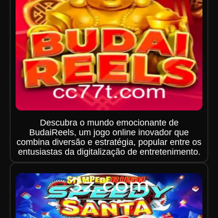
Descubra o mundo emocionante de
BudaiReels, um jogo online inovador que
combina diversão e estratégia, popular entre os
entusiastas da digitalização de entretenimento.