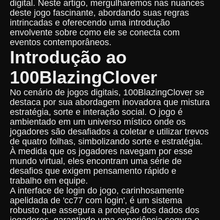
digital. Neste artigo, mergulharemos nas nuances
deste jogo fascinante, abordando suas regras
intrincadas e oferecendo uma introdução
envolvente sobre como ele se conecta com
eventos contemporâneos.
Introdução ao
100BlazingClover
No cenário de jogos digitais, 100BlazingClover se
destaca por sua abordagem inovadora que mistura
estratégia, sorte e interação social. O jogo é
ambientado em um universo místico onde os
jogadores são desafiados a coletar e utilizar trevos
de quatro folhas, simbolizando sorte e estratégia.
À medida que os jogadores navegam por esse
mundo virtual, eles encontram uma série de
desafios que exigem pensamento rápido e
trabalho em equipe.
A interface de login do jogo, carinhosamente
apelidada de 'cc77 com login', é um sistema
robusto que assegura a proteção dos dados dos