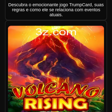
Descubra o emocionante jogo TrumpCard, suas
regras e como ele se relaciona com eventos
atuais.