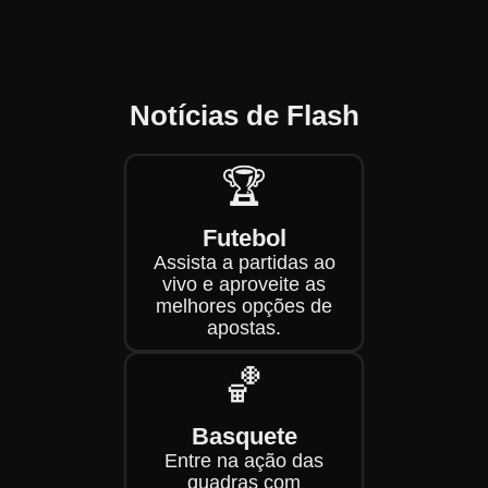
Notícias de Flash
🏆
Futebol
Assista a partidas ao
vivo e aproveite as
melhores opções de
apostas.
🏀
Basquete
Entre na ação das
quadras com