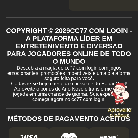
COPYRIGHT ©
2026
CC77 COM LOGIN -
A PLATAFORMA LÍDER EM
ENTRETENIMENTO E DIVERSÃO
PARA JOGADORES ONLINE DE TODO
O MUNDO
Descubra a magia do cc77 com login com jogos
emocionantes, promoções imperdíveis e uma plataforma
segura feita para você.
Cadastre-se hoje e receba o presente do Papai Noel!
Aproveite o bônus de Ano Novo e transforme cada
jogada em uma chance de ganhar. Sua experiência
começa agora no cc77 com login!
Aproveite
o bônus
MÉTODOS DE PAGAMENTO ACEITOS