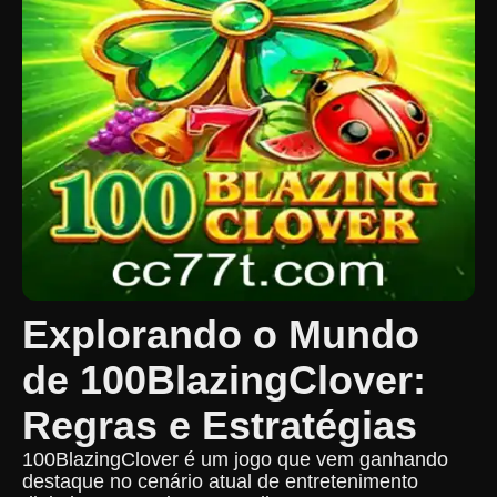
Explorando o Mundo
de 100BlazingClover:
Regras e Estratégias
100BlazingClover é um jogo que vem ganhando
destaque no cenário atual de entretenimento