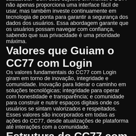
não apenas proporciona uma interface fácil de
usar, mas também investe continuamente em
tecnologia de ponta para garantir a segurança dos
dados dos usuários. Essa abordagem garante que
os usuários possam navegar com confiança,
sabendo que sua privacidade é uma prioridade
máxima.
Valores que Guiam o
CC77 com Login
Os valores fundamentais do CC77 com Login
giram em torno de inovação, integridade e
comunidade. Inovação para liderar o caminho em
soluções tecnológicas; integridade para operar
com honestidade e transparência; e comunidade
para construir e nutrir espaços digitais onde os
usuários se sintam valorizados e respeitados.
Esses valores são incorporados em todas as
ações do CC77, desde atualizações de plataforma
até interações com a comunidade.