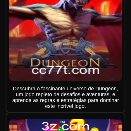
Descubra o fascinante universo de Dungeon,
um jogo repleto de desafios e aventuras, e
aprenda as regras e estratégias para dominar
este incrível jogo.