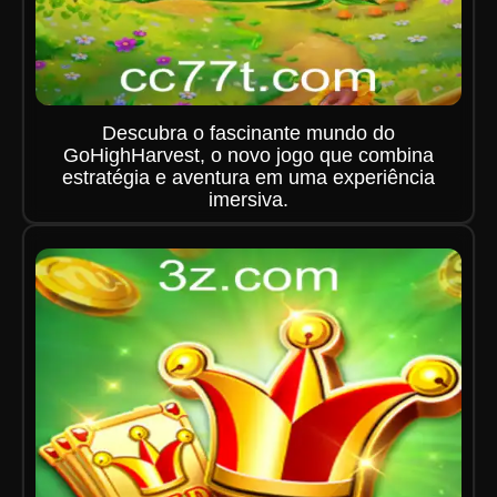
Descubra o fascinante mundo do
GoHighHarvest, o novo jogo que combina
estratégia e aventura em uma experiência
imersiva.