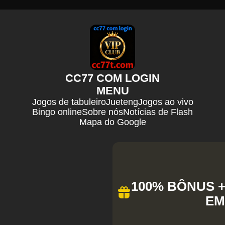
CC77 COM LOGIN
MENU
Jogos de tabuleiro
Jueteng
Jogos ao vivo
Bingo online
Sobre nós
Notícias de Flash
Mapa do Google
100% BÔNUS + 
EM