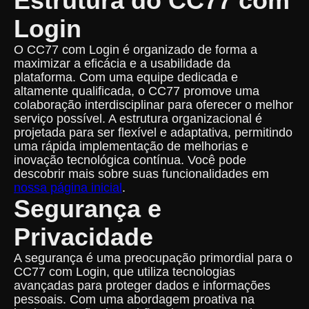
Estrutura do CC77 com
Login
O CC77 com Login é organizado de forma a
maximizar a eficácia e a usabilidade da
plataforma. Com uma equipe dedicada e
altamente qualificada, o CC77 promove uma
colaboração interdisciplinar para oferecer o melhor
serviço possível. A estrutura organizacional é
projetada para ser flexível e adaptativa, permitindo
uma rápida implementação de melhorias e
inovação tecnológica contínua. Você pode
descobrir mais sobre suas funcionalidades em
nossa página inicial
.
Segurança e
Privacidade
A segurança é uma preocupação primordial para o
CC77 com Login, que utiliza tecnologias
avançadas para proteger dados e informações
pessoais. Com uma abordagem proativa na