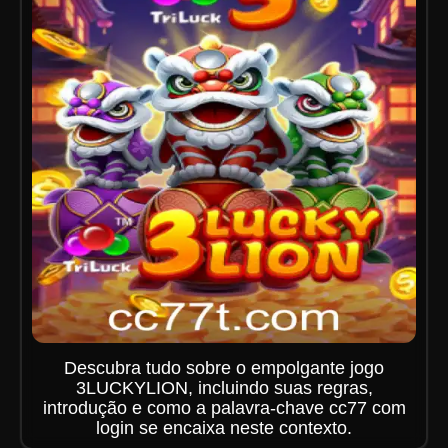
Descubra tudo sobre o empolgante jogo
3LUCKYLION, incluindo suas regras,
introdução e como a palavra-chave cc77 com
login se encaixa neste contexto.