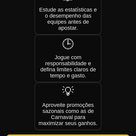
Estude as estatísticas e
o desempenho das
equipes antes de
apostar.
🕒
Jogue com
responsabilidade e
defina limites claros de
tempo e gasto.
💡
Aproveite promoções
sazonais como as de
Carnaval para
maximizar seus ganhos.