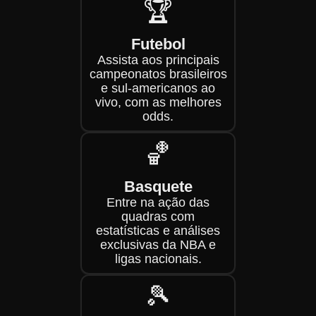
🏆
Futebol
Assista aos principais
campeonatos brasileiros
e sul-americanos ao
vivo, com as melhores
odds.
🏀
Basquete
Entre na ação das
quadras com
estatísticas e análises
exclusivas da NBA e
ligas nacionais.
🎾