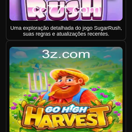
Uma exploração detalhada do jogo SugarRush,
suas regras e atualizações recentes.