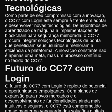
Tecnológicas
Como parte de seu compromisso com a inovação,
o CC77 com Login está sempre à frente em adotar
e desenvolver novas tecnologias. De algoritmos de
aprendizado de máquina a implementações de
blockchain para segurança melhorada, o CC77
procura integrar soluções tecnológicas de ponta
que beneficiam seus usuários e melhoram a
eficiência da plataforma. A inovação constante não
é apenas uma meta, mas um processo contínuo
no tecido do CC77.
Futuro do CC77 com
Login
O futuro do CC77 com Login é repleto de potencial
e oportunidades empolgantes. Com planos de
expansão para novos mercados e o
desenvolvimento de funcionalidades ainda mais
intuitivas e seguras, o CC77 está comprometido
em se manter na vanguarda das soluções digitais.