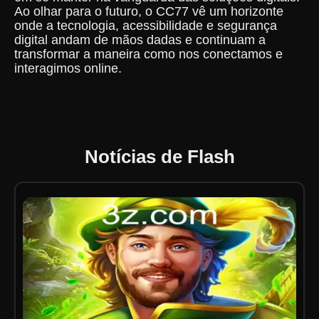
Ao olhar para o futuro, o CC77 vê um horizonte
onde a tecnologia, acessibilidade e segurança
digital andam de mãos dadas e continuam a
transformar a maneira como nos conectamos e
interagimos online.
Notícias de Flash