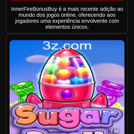
InnerFireBonusBuy é a mais recente adição ao
mundo dos jogos online, oferecendo aos
jogadores uma experiência envolvente com
elementos únicos.