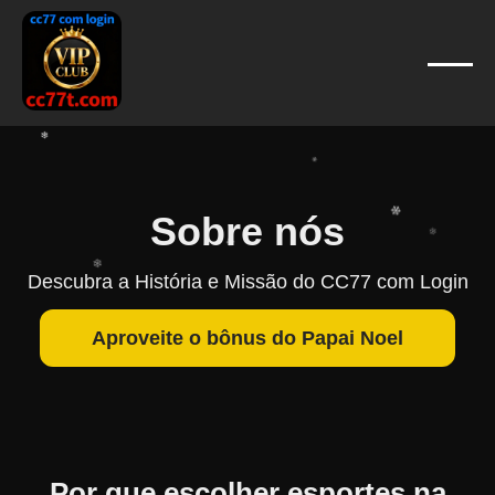
❄
❄
❄
❄
Sobre nós
❄
❄
Descubra a História e Missão do CC77 com Login
❄
❄
Aproveite o bônus do Papai Noel
❄
❄
Por que escolher esportes na