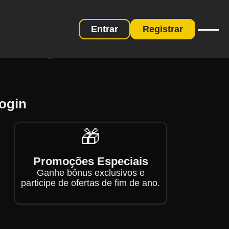
Entrar
Registrar
❄
login
🎁
Promoções Especiais
Ganhe bônus exclusivos e
participe de ofertas de fim de ano.