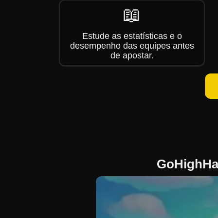
📖
Estude as estatísticas e o
desempenho das equipes antes
de apostar.
GoHighHar