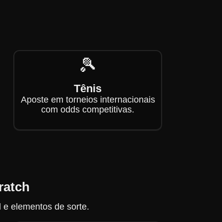
🎾
Tênis
Aposte em torneios internacionais
com odds competitivas.
ratch
 e elementos de sorte.