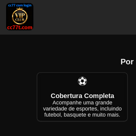
❄
❄
❄
❄
Por 
⚽
Cobertura Completa
Acompanhe uma grande
variedade de esportes, incluindo
futebol, basquete e muito mais.