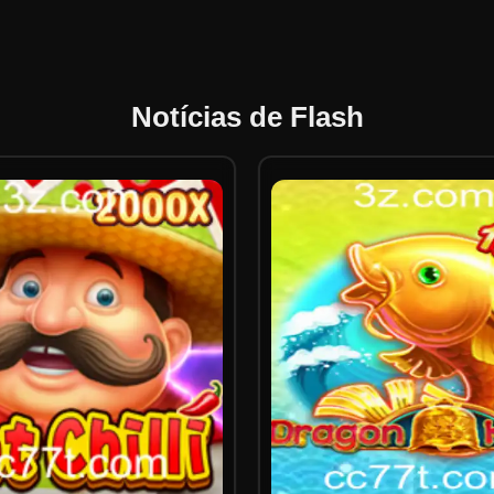
Notícias de Flash