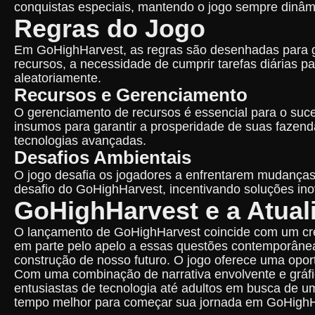
conquistas especiais, mantendo o jogo sempre dinâm
Regras do Jogo
Em GoHighHarvest, as regras são desenhadas para gar
recursos, a necessidade de cumprir tarefas diárias p
aleatoriamente.
Recursos e Gerenciamento
O gerenciamento de recursos é essencial para o su
insumos para garantir a prosperidade de suas fazend
tecnologias avançadas.
Desafios Ambientais
O jogo desafia os jogadores a enfrentarem mudanças c
desafio do GoHighHarvest, incentivando soluções ino
GoHighHarvest e a Atual
O lançamento de GoHighHarvest coincide com um cres
em parte pelo apelo a essas questões contemporâneas
construção de nosso futuro. O jogo oferece uma opor
Com uma combinação de narrativa envolvente e gráfic
entusiastas de tecnologia até adultos em busca de um
tempo melhor para começar sua jornada em GoHighHarv