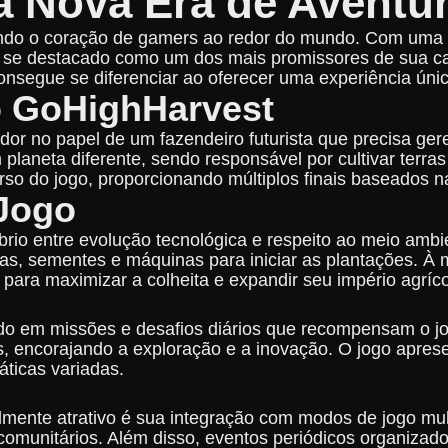
Nova Era de Aventura
ndo o coração de gamers ao redor do mundo. Com uma p
m se destacado como um dos mais promissores de sua ca
nsegue se diferenciar ao oferecer uma experiência únic
o GoHighHarvest
or no papel de um fazendeiro futurista que precisa ger
aneta diferente, sendo responsável por cultivar terras 
o do jogo, proporcionando múltiplos finais baseados na
 Jogo
rio entre evolução tecnológica e respeito ao meio ambie
tas, sementes e máquinas para iniciar as plantações. 
para maximizar a colheita e expandir seu império agríco
 em missões e desafios diários que recompensam o jog
s, encorajando a exploração e a inovação. O jogo apre
áticas variadas.
lmente atrativo é sua integração com modos de jogo mu
 comunitários. Além disso, eventos periódicos organizad