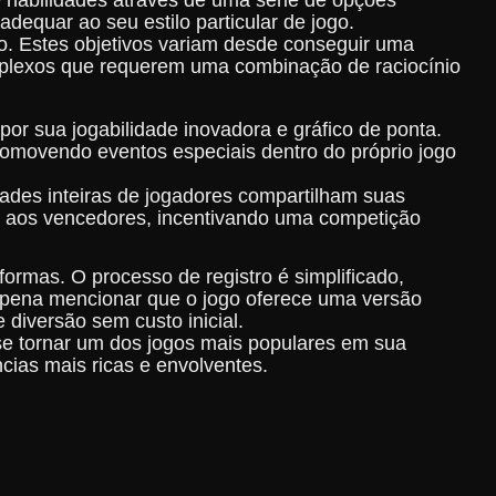
 habilidades através de uma série de opções
dequar ao seu estilo particular de jogo.
o. Estes objetivos variam desde conseguir uma
mplexos que requerem uma combinação de raciocínio
r sua jogabilidade inovadora e gráfico de ponta.
romovendo eventos especiais dentro do próprio jogo
dades inteiras de jogadores compartilham suas
s aos vencedores, incentivando uma competição
ormas. O processo de registro é simplificado,
 pena mencionar que o jogo oferece uma versão
diversão sem custo inicial.
 se tornar um dos jogos mais populares em sua
cias mais ricas e envolventes.