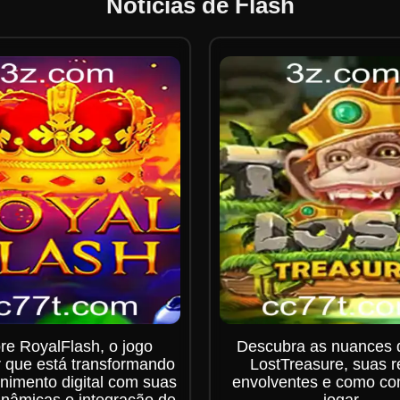
Notícias de Flash
re RoyalFlash, o jogo
Descubra as nuances 
 que está transformando
LostTreasure, suas r
enimento digital com suas
envolventes e como co