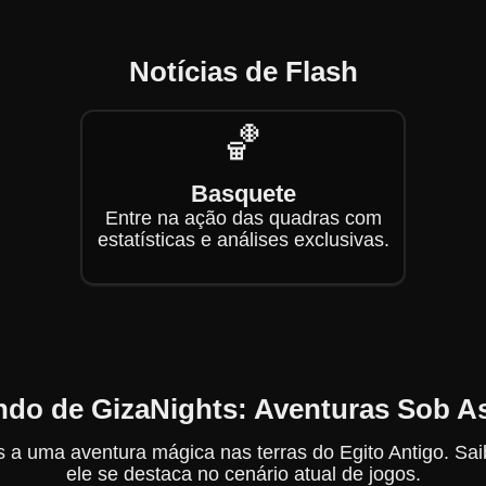
Notícias de Flash
🏀
Basquete
Entre na ação das quadras com
estatísticas e análises exclusivas.
do de GizaNights: Aventuras Sob As
s a uma aventura mágica nas terras do Egito Antigo. Sai
ele se destaca no cenário atual de jogos.