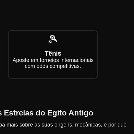
🎾
Tênis
Aposte em torneios internacionais
com odds competitivas.
 Estrelas do Egito Antigo
ba mais sobre as suas origens, mecânicas, e por que