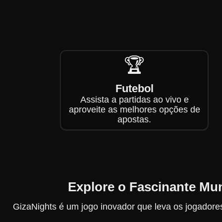
🏆
Futebol
Assista a partidas ao vivo e
aproveite as melhores opções de
apostas.
Explore o Fascinante Mun
GizaNights é um jogo inovador que leva os jogadore