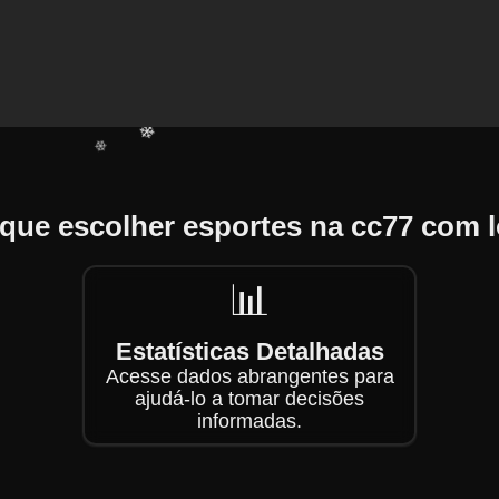
❄
❄
❄
que escolher esportes na cc77 com 
❄
❄
📊
Estatísticas Detalhadas
Acesse dados abrangentes para
ajudá-lo a tomar decisões
informadas.