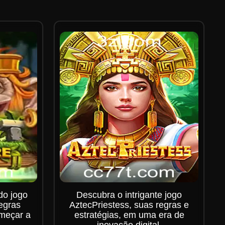
do jogo
Descubra o intrigante jogo
egras
AztecPriestess, suas regras e
meçar a
estratégias, em uma era de