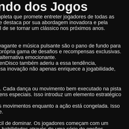
ndo dos Jogos
pleta que promete entreter jogadores de todas as
e destaca por sua abordagem inovadora e pela
l de se tornar um clássico nos próximos anos.
vagante e música pulsante são o pano de fundo para
 própria gama de desafios e recompensas exclusivas.
alternativa emocionante.
enDisco também aderiu a essa tendência,
sa inovação não apenas enriquece a jogabilidade,
as. Cada dança ou movimento bem executado na pista
ns especiais. Isso introduz um elemento estratégico
us movimentos enquanto a ação está congelada. Isso
e.
ifícil de dominar. Os jogadores começam com um