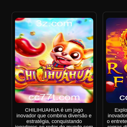
CHILIHUAHUA é um jogo
Explo
inovador que combina diversão e
inovador
estratégia, conquistando
o entret