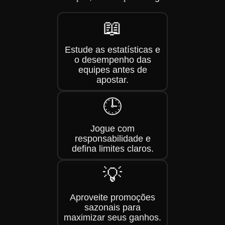
📖
Estude as estatísticas e
o desempenho das
equipes antes de
apostar.
🕒
Jogue com
responsabilidade e
defina limites claros.
💡
Aproveite promoções
sazonais para
maximizar seus ganhos.