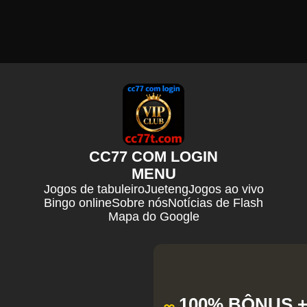
CC77 COM LOGIN
MENU
Jogos de tabuleiro
Jueteng
Jogos ao vivo
Bingo online
Sobre nós
Notícias de Flash
Mapa do Google
100% BÔNUS + 