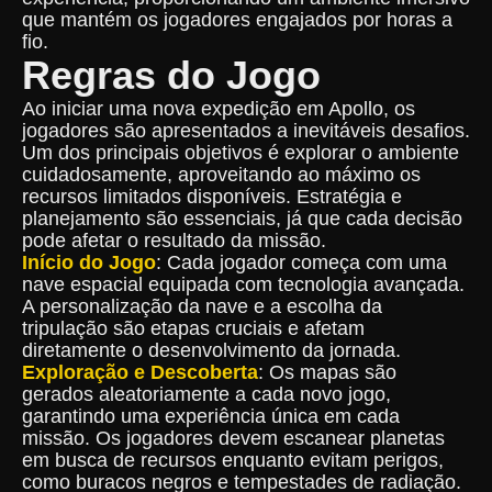
que mantém os jogadores engajados por horas a
fio.
Regras do Jogo
Ao iniciar uma nova expedição em Apollo, os
jogadores são apresentados a inevitáveis desafios.
Um dos principais objetivos é explorar o ambiente
cuidadosamente, aproveitando ao máximo os
recursos limitados disponíveis. Estratégia e
planejamento são essenciais, já que cada decisão
pode afetar o resultado da missão.
Início do Jogo
: Cada jogador começa com uma
nave espacial equipada com tecnologia avançada.
A personalização da nave e a escolha da
tripulação são etapas cruciais e afetam
diretamente o desenvolvimento da jornada.
Exploração e Descoberta
: Os mapas são
gerados aleatoriamente a cada novo jogo,
garantindo uma experiência única em cada
missão. Os jogadores devem escanear planetas
em busca de recursos enquanto evitam perigos,
como buracos negros e tempestades de radiação.