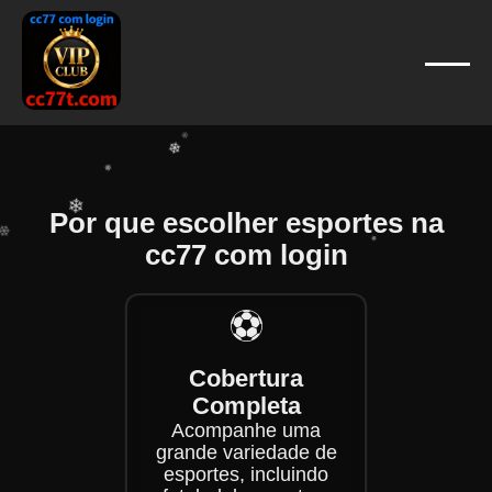
❄
❄
❄
❄
❄
❄
❄
Por que escolher esportes na
❄
❄
❄
cc77 com login
❄
⚽
❄
❄
Cobertura
Completa
Acompanhe uma
grande variedade de
esportes, incluindo