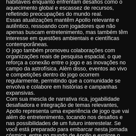
habitáveis enquanto enfrentam desafios como o
aquecimento global e escassez de recursos,
refletindo preocupações do mundo real.
Essas atualizações mantêm Apollo relevante e
autêntico, ressoando com jogadores que não
apenas buscam entretenimento, mas também têm
interesse em questões ambientais e científicas
contemporâneas.
O jogo também promoveu colaborações com
organizações reais de pesquisa espacial, o que
reforça a conexão entre o jogo e as inovações no
campo da astrofísica. Além disso, eventos ao vivo
e competições dentro do jogo ocorrem
regularmente, permitindo que a comunidade se
envolva e colabore em histórias e campanhas
expansivas.
Com sua mescla de narrativa rica, jogabilidade
desafiadora e integração de temas relevantes,
Apollo representa uma experiência de jogo que vai
além do entretenimento, tocando nos desafios e
nas possibilidades de um futuro interestelar. Se
você está preparado para embarcar nesta jornada
cósmica, entre no mundo de Apollo e explore o