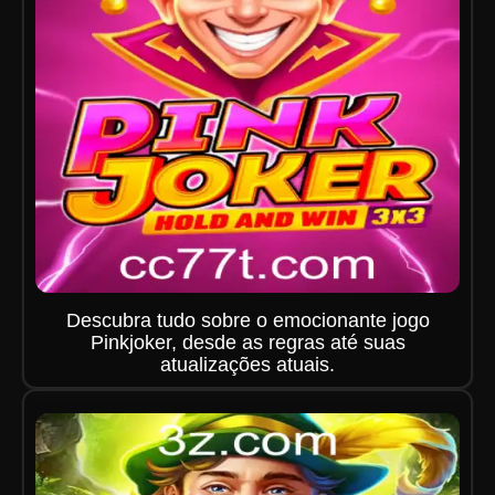
Descubra tudo sobre o emocionante jogo
Pinkjoker, desde as regras até suas
atualizações atuais.