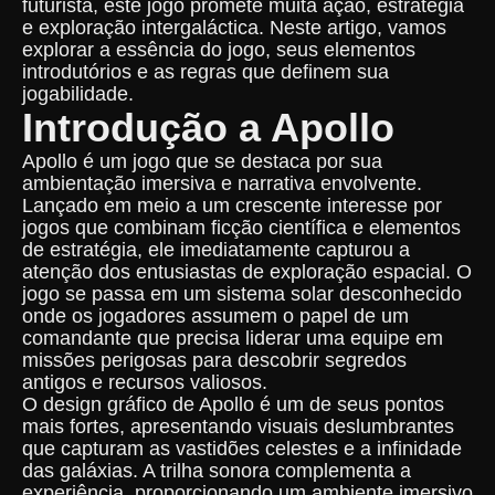
futurista, este jogo promete muita ação, estratégia
e exploração intergaláctica. Neste artigo, vamos
explorar a essência do jogo, seus elementos
introdutórios e as regras que definem sua
jogabilidade.
Introdução a Apollo
Apollo é um jogo que se destaca por sua
ambientação imersiva e narrativa envolvente.
Lançado em meio a um crescente interesse por
jogos que combinam ficção científica e elementos
de estratégia, ele imediatamente capturou a
atenção dos entusiastas de exploração espacial. O
jogo se passa em um sistema solar desconhecido
onde os jogadores assumem o papel de um
comandante que precisa liderar uma equipe em
missões perigosas para descobrir segredos
antigos e recursos valiosos.
O design gráfico de Apollo é um de seus pontos
mais fortes, apresentando visuais deslumbrantes
que capturam as vastidões celestes e a infinidade
das galáxias. A trilha sonora complementa a
experiência, proporcionando um ambiente imersivo