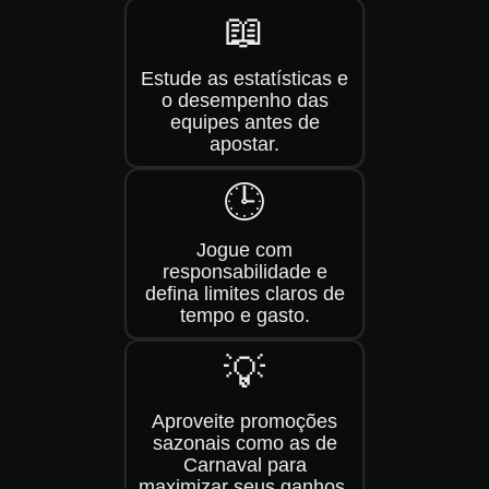
📖
Estude as estatísticas e
o desempenho das
equipes antes de
apostar.
🕒
Jogue com
responsabilidade e
defina limites claros de
tempo e gasto.
💡
Aproveite promoções
sazonais como as de
Carnaval para
maximizar seus ganhos.