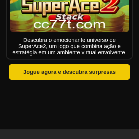
Descubra o emocionante universo de
SuperAce2, um jogo que combina ação e
estratégia em um ambiente virtual envolvente.
Jogue agora e descubra surpresas