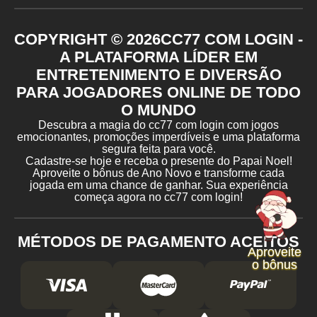
COPYRIGHT ©
2026
CC77 COM LOGIN -
A PLATAFORMA LÍDER EM
ENTRETENIMENTO E DIVERSÃO
PARA JOGADORES ONLINE DE TODO
O MUNDO
Descubra a magia do cc77 com login com jogos
emocionantes, promoções imperdíveis e uma plataforma
segura feita para você.
Cadastre-se hoje e receba o presente do Papai Noel!
Aproveite o bônus de Ano Novo e transforme cada
jogada em uma chance de ganhar. Sua experiência
começa agora no cc77 com login!
MÉTODOS DE PAGAMENTO ACEITOS
Aproveite
o bônus