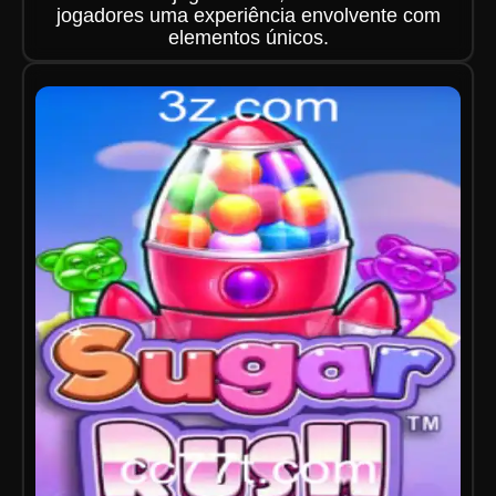
jogadores uma experiência envolvente com
elementos únicos.