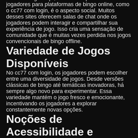
jogadores para plataformas de bingo online, como
o cc77 com login, é o aspecto social. Muitos
desses sites oferecem salas de chat onde os
jogadores podem interagir e compartilhar sua
experiência de jogo. Isso cria uma sensação de
comunidade que é muitas vezes perdida nos jogos
convencionais de bingo offline.
Variedade de Jogos
Disponíveis
No cc77 com login, os jogadores podem escolher
entre uma diversidade de jogos. Desde versões
clássicas de bingo até temáticas inovadoras, há
sempre algo novo para experimentar. Essa
variedade mantém o jogo fresco e emocionante,
incentivando os jogadores a explorar
constantemente novas opções.
Noções de
Acessibilidade e