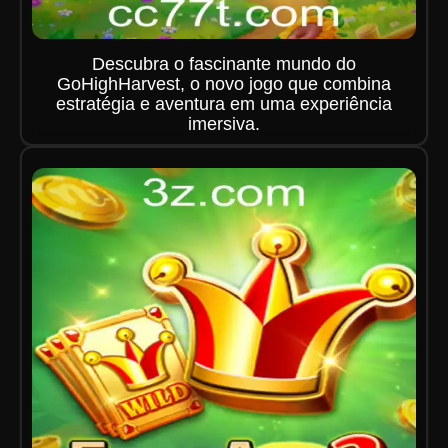
Descubra o fascinante mundo do
GoHighHarvest, o novo jogo que combina
estratégia e aventura em uma experiência
imersiva.