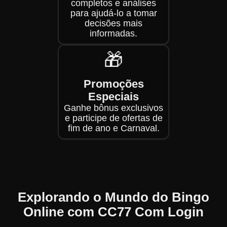
completos e análises
para ajudá-lo a tomar
decisões mais
informadas.
🎁
Promoções
Especiais
Ganhe bônus exclusivos
e participe de ofertas de
fim de ano e Carnaval.
Explorando o Mundo do Bingo
Online com CC77 Com Login