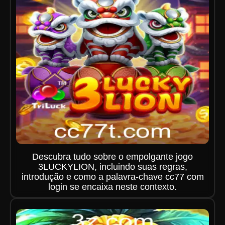
Descubra tudo sobre o empolgante jogo
3LUCKYLION, incluindo suas regras,
introdução e como a palavra-chave cc77 com
login se encaixa neste contexto.