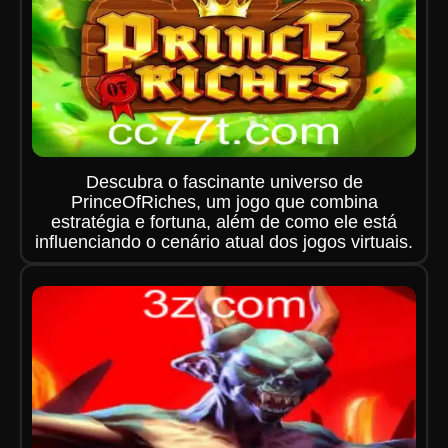
Descubra o fascinante universo de
PrinceOfRiches, um jogo que combina
estratégia e fortuna, além de como ele está
influenciando o cenário atual dos jogos virtuais.