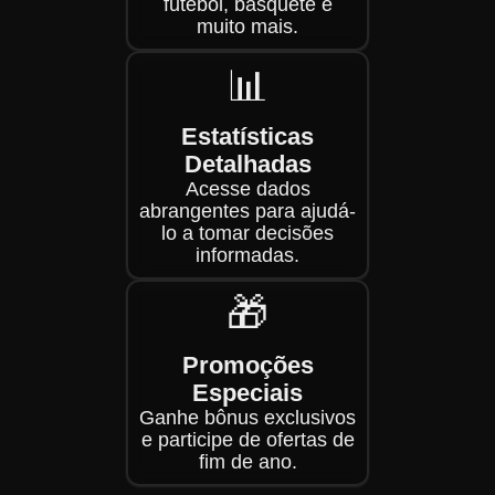
futebol, basquete e
muito mais.
📊
Estatísticas
Detalhadas
Acesse dados
abrangentes para ajudá-
lo a tomar decisões
informadas.
🎁
Promoções
Especiais
Ganhe bônus exclusivos
e participe de ofertas de
fim de ano.