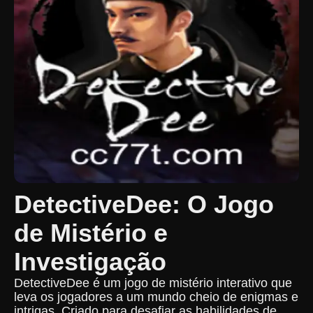
DetectiveDee: O Jogo
de Mistério e
Investigação
DetectiveDee é um jogo de mistério interativo que
leva os jogadores a um mundo cheio de enigmas e
intrigas. Criado para desafiar as habilidades de