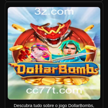
Descubra tudo sobre o jogo DollarBombs,