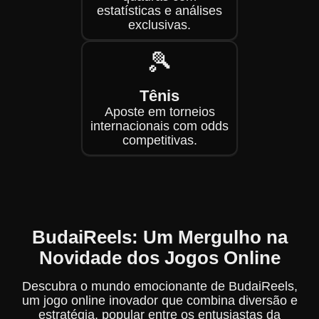
estatísticas e análises
exclusivas.
🎾
Tênis
Aposte em torneios
internacionais com odds
competitivas.
BudaiReels: Um Mergulho na
Novidade dos Jogos Online
Descubra o mundo emocionante de BudaiReels,
um jogo online inovador que combina diversão e
estratégia, popular entre os entusiastas da