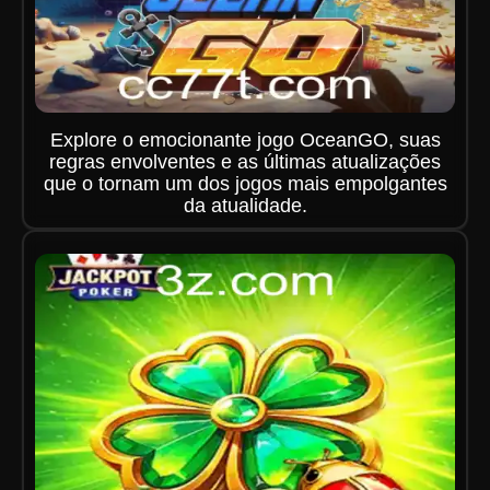
Explore o emocionante jogo OceanGO, suas
regras envolventes e as últimas atualizações
que o tornam um dos jogos mais empolgantes
da atualidade.