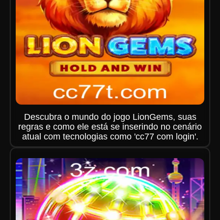
Descubra o mundo do jogo LionGems, suas
regras e como ele está se inserindo no cenário
atual com tecnologias como 'cc77 com login'.