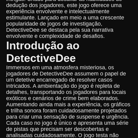
dedução dos jogadores, este jogo oferece uma
experiência envolvente e intelectualmente
estimulante. Lançado em meio a uma crescente
popularidade de jogos de investigação,
DetectiveDee se destaca pela sua narrativa
envolvente e complexidade de desafios.
Introdução ao
DetectiveDee
Immersos em uma atmosfera misteriosa, os
jogadores de DetectiveDee assumem o papel de
um detetive encarregado de resolver casos
intricados. A ambientação do jogo é repleta de
detalhes, transportando os jogadores para locais
exóticos e cenários de crime bem elaborados.
Aumentando ainda mais a experiência, os gráficos
e trilha sonora foram cuidadosamente projetados
para criar uma sensação de suspense e urgência.
Cada caso no jogo é único e apresenta uma série
de pistas que precisam ser descobertas e
analisadas cuidadosamente. O jogo testa não