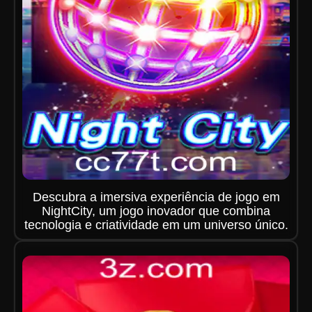
Descubra a imersiva experiência de jogo em
NightCity, um jogo inovador que combina
tecnologia e criatividade em um universo único.