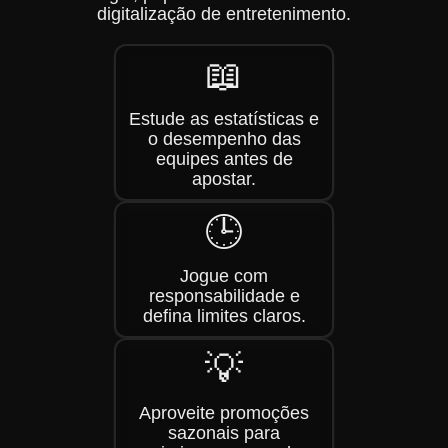
digitalização de entretenimento.
📖
Estude as estatísticas e
o desempenho das
equipes antes de
apostar.
🕒
Jogue com
responsabilidade e
defina limites claros.
💡
Aproveite promoções
sazonais para