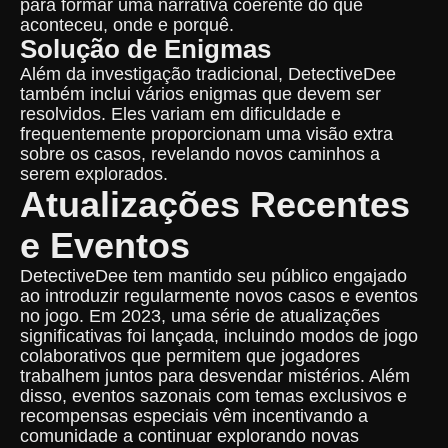
para formar uma narrativa coerente do que
aconteceu, onde e porquê.
Solução de Enigmas
Além da investigação tradicional, DetectiveDee
também inclui vários enigmas que devem ser
resolvidos. Eles variam em dificuldade e
frequentemente proporcionam uma visão extra
sobre os casos, revelando novos caminhos a
serem explorados.
Atualizações Recentes
e Eventos
DetectiveDee tem mantido seu público engajado
ao introduzir regularmente novos casos e eventos
no jogo. Em 2023, uma série de atualizações
significativas foi lançada, incluindo modos de jogo
colaborativos que permitem que jogadores
trabalhem juntos para desvendar mistérios. Além
disso, eventos sazonais com temas exclusivos e
recompensas especiais vêm incentivando a
comunidade a continuar explorando novas