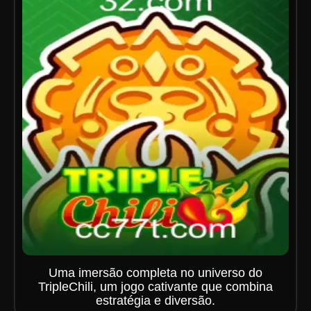
Uma imersão completa no universo do
TripleChili, um jogo cativante que combina
estratégia e diversão.