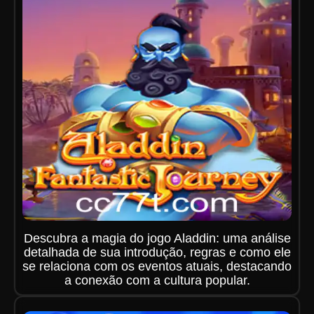
Descubra a magia do jogo Aladdin: uma análise
detalhada de sua introdução, regras e como ele
se relaciona com os eventos atuais, destacando
a conexão com a cultura popular.