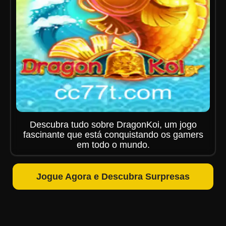
Descubra tudo sobre DragonKoi, um jogo
fascinante que está conquistando os gamers
em todo o mundo.
Jogue Agora e Descubra Surpresas