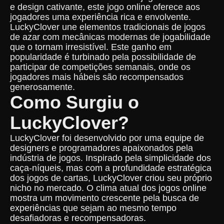
e design cativante, este jogo online oferece aos
jogadores uma experiência rica e envolvente.
LuckyClover une elementos tradicionais de jogos
de azar com mecânicas modernas de jogabilidade
que o tornam irresistível. Este ganho em
popularidade é turbinado pela possibilidade de
participar de competições semanais, onde os
jogadores mais hábeis são recompensados
generosamente.
Como Surgiu o
LuckyClover?
LuckyClover foi desenvolvido por uma equipe de
designers e programadores apaixonados pela
indústria de jogos. Inspirado pela simplicidade dos
caça-níqueis, mas com a profundidade estratégica
dos jogos de cartas, LuckyClover criou seu próprio
nicho no mercado. O clima atual dos jogos online
mostra um movimento crescente pela busca de
experiências que sejam ao mesmo tempo
desafiadoras e recompensadoras.