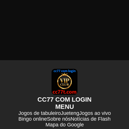
CC77 COM LOGIN
MENU
Jogos de tabuleiro
Jueteng
Jogos ao vivo
Bingo online
Sobre nós
Notícias de Flash
Mapa do Google