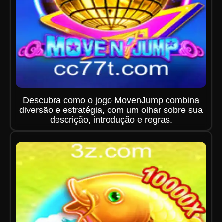
Descubra como o jogo MovenJump combina
diversão e estratégia, com um olhar sobre sua
descrição, introdução e regras.