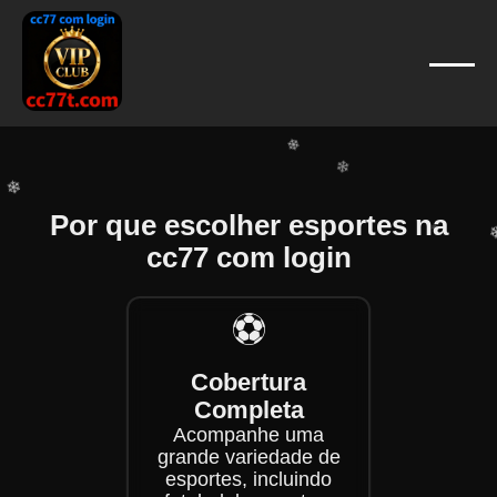
❄
❄
❄
❄
❄
❄
❄
Por que escolher esportes na
❄
cc77 com login
❄
❄
⚽
❄
Cobertura
Completa
Acompanhe uma
grande variedade de
esportes, incluindo