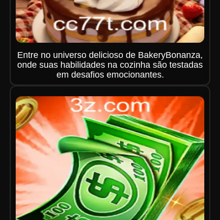
Entre no universo delicioso de BakeryBonanza,
onde suas habilidades na cozinha são testadas
em desafios emocionantes.