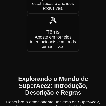
estatísticas e análises
exclusivas.
🎾
Tênis
Aposte em torneios
internacionais com odds
competitivas.
Explorando o Mundo de
SuperAce2: Introdução,
Descrição e Regras
Descubra o emocionante universo de SuperAce2,