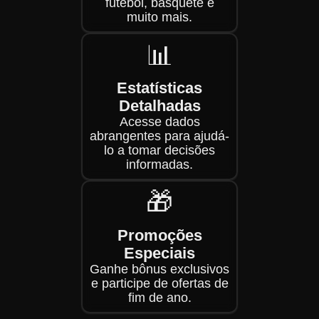
futebol, basquete e
muito mais.
📊
Estatísticas
Detalhadas
Acesse dados
abrangentes para ajudá-
lo a tomar decisões
informadas.
🎁
Promoções
Especiais
Ganhe bônus exclusivos
e participe de ofertas de
fim de ano.