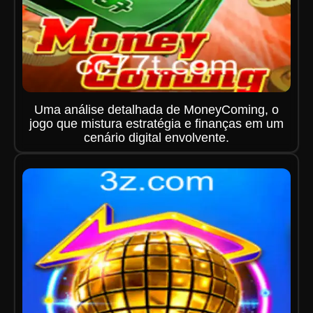
Uma análise detalhada de MoneyComing, o
jogo que mistura estratégia e finanças em um
cenário digital envolvente.