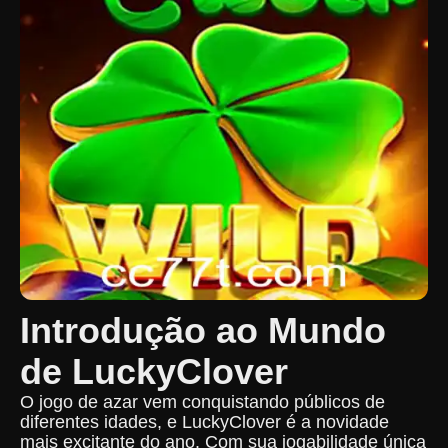
Introdução ao Mundo
de LuckyClover
O jogo de azar vem conquistando públicos de
diferentes idades, e LuckyClover é a novidade
mais excitante do ano. Com sua jogabilidade única