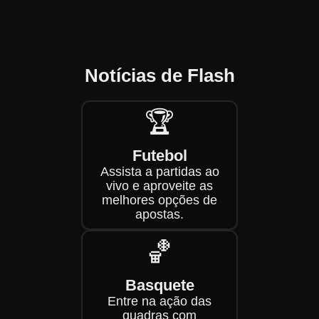
Notícias de Flash
🏆
Futebol
Assista a partidas ao
vivo e aproveite as
melhores opções de
apostas.
🏀
Basquete
Entre na ação das
quadras com