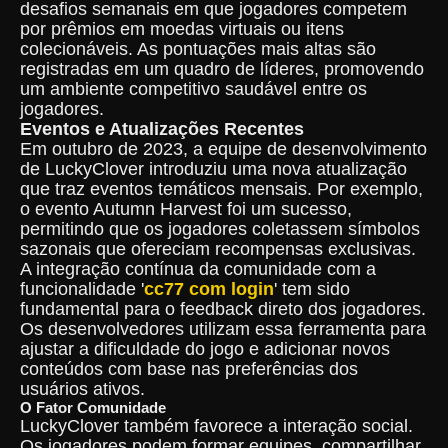
desafios semanais em que jogadores competem
por prêmios em moedas virtuais ou itens
colecionáveis. As pontuações mais altas são
registradas em um quadro de líderes, promovendo
um ambiente competitivo saudável entre os
jogadores.
Eventos e Atualizações Recentes
Em outubro de 2023, a equipe de desenvolvimento
de LuckyClover introduziu uma nova atualização
que traz eventos temáticos mensais. Por exemplo,
o evento Autumn Harvest foi um sucesso,
permitindo que os jogadores coletassem símbolos
sazonais que ofereciam recompensas exclusivas.
A integração contínua da comunidade com a
funcionalidade '
cc77 com login
' tem sido
fundamental para o feedback direto dos jogadores.
Os desenvolvedores utilizam essa ferramenta para
ajustar a dificuldade do jogo e adicionar novos
conteúdos com base nas preferências dos
usuários ativos.
O Fator Comunidade
LuckyClover também favorece a interação social.
Os jogadores podem formar equipes, compartilhar