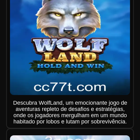
Descubra WolfLand, um emocionante jogo de
aventuras repleto de desafios e estratégias,
onde os jogadores mergulham em um mundo
habitado por lobos e lutam por sobrevivência.