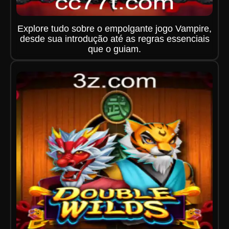
Explore tudo sobre o empolgante jogo Vampire,
desde sua introdução até as regras essenciais
que o guiam.