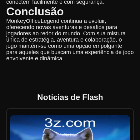
conectem facilmente e com segurança.
Conclusão
MonkeyOfficeLegend continua a evoluir,
oferecendo novas aventuras e desafios para
jogadores ao redor do mundo. Com sua mistura
única de estratégia, aventura e colaboração, o
jogo mantém-se como uma opção empolgante
para aqueles que buscam uma experiência de jogo
envolvente e dinâmica.
Notícias de Flash