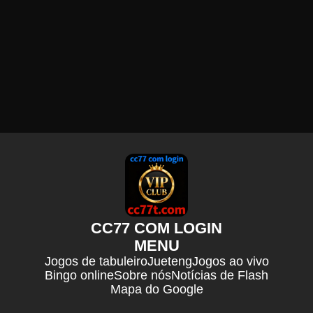
CC77 COM LOGIN
MENU
Jogos de tabuleiro
Jueteng
Jogos ao vivo
Bingo online
Sobre nós
Notícias de Flash
Mapa do Google