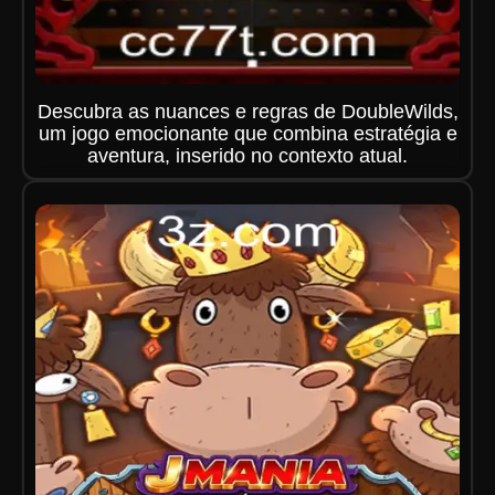
Descubra as nuances e regras de DoubleWilds,
um jogo emocionante que combina estratégia e
aventura, inserido no contexto atual.