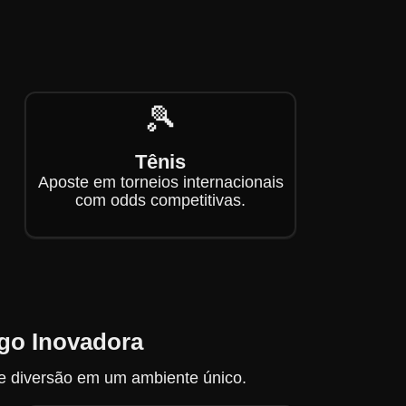
🎾
Tênis
Aposte em torneios internacionais
com odds competitivas.
go Inovadora
e diversão em um ambiente único.