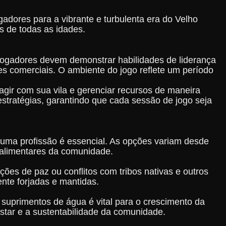
dores para a vibrante e turbulenta era do Velho
s de todas as idades.
 jogadores devem demonstrar habilidades de liderança
es comerciais. O ambiente do jogo reflete um período
agir com sua vila e gerenciar recursos de maneira
estratégias, garantindo que cada sessão de jogo seja
 uma profissão é essencial. As opções variam desde
s alimentares da comunidade.
es de paz ou conflitos com tribos nativas e outros
nte forjadas e mantidas.
 suprimentos de água é vital para o crescimento da
star e a sustentabilidade da comunidade.