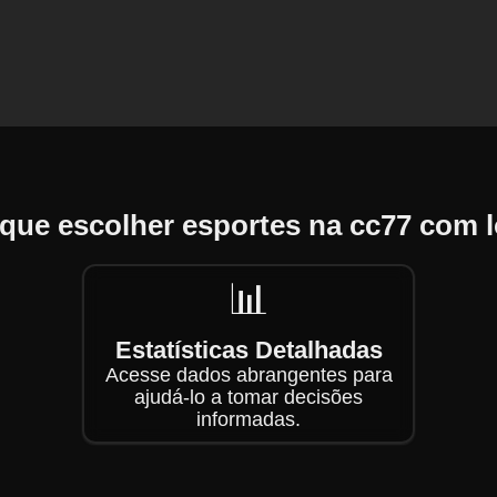
❄
❄
que escolher esportes na cc77 com 
📊
Estatísticas Detalhadas
Acesse dados abrangentes para
ajudá-lo a tomar decisões
informadas.