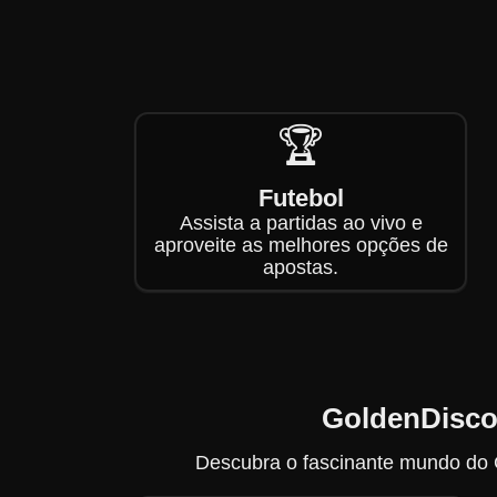
🏆
Futebol
Assista a partidas ao vivo e
aproveite as melhores opções de
apostas.
GoldenDisco
Descubra o fascinante mundo do 