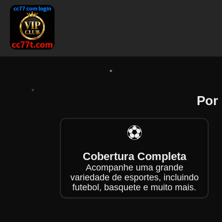
❄
❄
Por 
❄
⚽
❄
Cobertura Completa
Acompanhe uma grande
variedade de esportes, incluindo
futebol, basquete e muito mais.