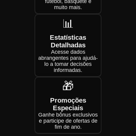
futebol, basquete e
muito mais.
📊
Estatísticas
Detalhadas
Acesse dados
abrangentes para ajudá-
lo a tomar decisões
informadas.
🎁
Promoções
Especiais
Ganhe bônus exclusivos
e participe de ofertas de
fim de ano.