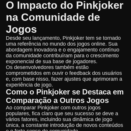
O Impacto do Pinkjoker
na Comunidade de
Jogos
Desde seu lançamento, Pinkjoker tem se tornado
uma referência no mundo dos jogos online. Sua
abordagem inovadora e o engajamento contínuo
da comunidade contribuíram para o crescimento
exponencial de sua base de jogadores.
Os desenvolvedores também estão
comprometidos em ouvir o feedback dos usuários
e, com base nisso, fazer ajustes que aprimoram a
experiência de jogo.
Como o Pinkjoker se Destaca em
Comparação a Outros Jogos
Ao comparar Pinkjoker com outros jogos
populares, fica claro que seu sucesso se deve a
vários fatores, incluindo sua dinâmica de jogo
única, a constante introdução de novos conteúdos