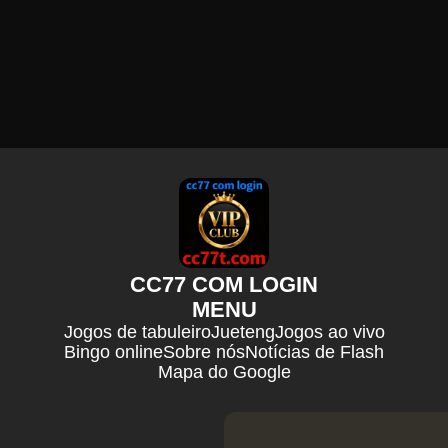
CC77 COM LOGIN
MENU
Jogos de tabuleiro
Jueteng
Jogos ao vivo
Bingo online
Sobre nós
Notícias de Flash
Mapa do Google