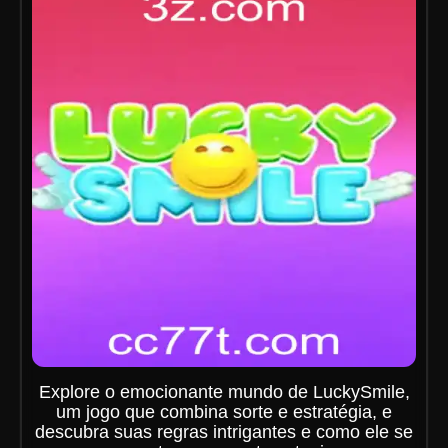
Explore o emocionante mundo de LuckySmile,
um jogo que combina sorte e estratégia, e
descubra suas regras intrigantes e como ele se