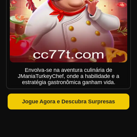
Envolva-se na aventura culinária de
JManiaTurkeyChef, onde a habilidade e a
estratégia gastronômica ganham vida.
Jogue Agora e Descubra Surpresas