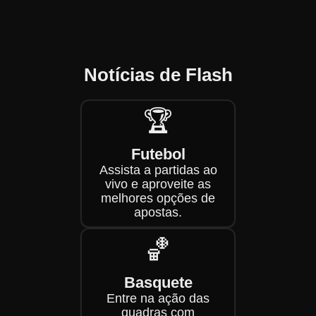
Notícias de Flash
🏆
Futebol
Assista a partidas ao
vivo e aproveite as
melhores opções de
apostas.
🏀
Basquete
Entre na ação das
quadras com