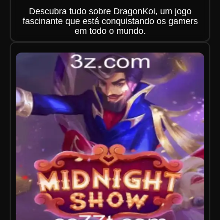
Descubra tudo sobre DragonKoi, um jogo
fascinante que está conquistando os gamers
em todo o mundo.