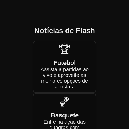
Notícias de Flash
🏆
Futebol
Assista a partidas ao
vivo e aproveite as
melhores opções de
apostas.
🏀
Basquete
Entre na ação das
quadras com