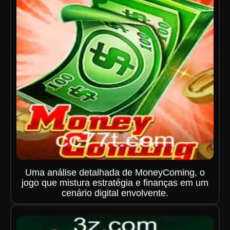
Uma análise detalhada de MoneyComing, o
jogo que mistura estratégia e finanças em um
cenário digital envolvente.