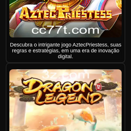
Descubra o intrigante jogo AztecPriestess, suas
regras e estratégias, em uma era de inovação
digital.