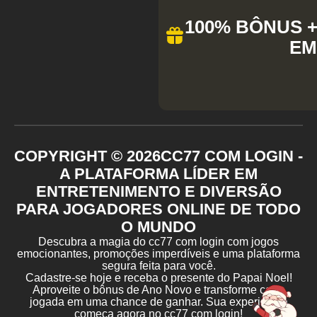
100% BÔNUS + 
EM
COPYRIGHT ©
2026
CC77 COM LOGIN -
A PLATAFORMA LÍDER EM
ENTRETENIMENTO E DIVERSÃO
PARA JOGADORES ONLINE DE TODO
O MUNDO
Descubra a magia do cc77 com login com jogos
emocionantes, promoções imperdíveis e uma plataforma
segura feita para você.
Cadastre-se hoje e receba o presente do Papai Noel!
Aproveite o bônus de Ano Novo e transforme cada
jogada em uma chance de ganhar. Sua experiência
começa agora no cc77 com login!