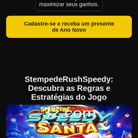
maximizar seus ganhos.
Cadastre-se e receba um presente
de Ano Novo
StempedeRushSpeedy:
Descubra as Regras e
Estratégias do Jogo