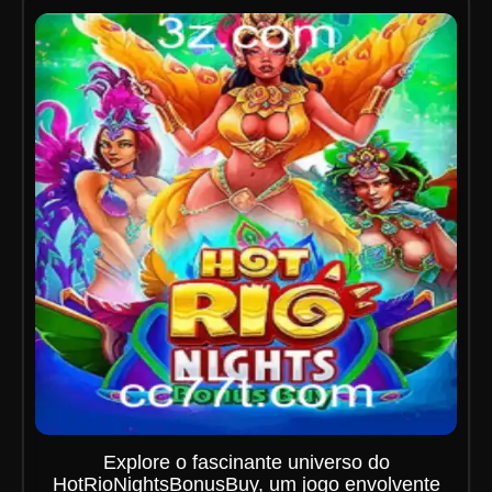
Explore o fascinante universo do
HotRioNightsBonusBuy, um jogo envolvente