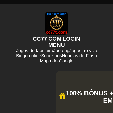
CC77 COM LOGIN
MENU
Jogos de tabuleiro
Jueteng
Jogos ao vivo
Bingo online
Sobre nós
Notícias de Flash
Mapa do Google
100% BÔNUS + 
EM