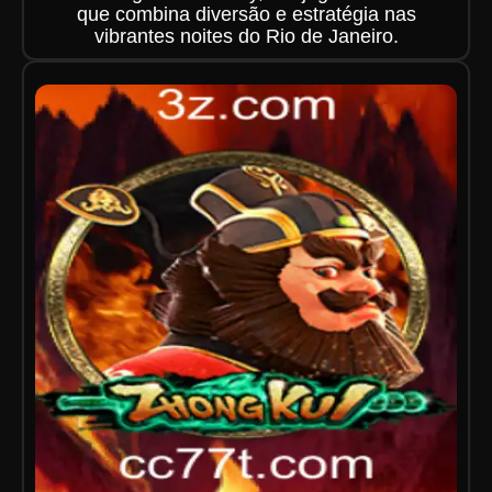
que combina diversão e estratégia nas
vibrantes noites do Rio de Janeiro.