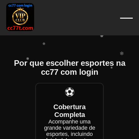
❄
❄
❄
❄
❄
❄
Por que escolher esportes na
❄
❄
❄
cc77 com login
❄
❄
⚽
❄
Cobertura
Completa
Acompanhe uma
grande variedade de
esportes, incluindo