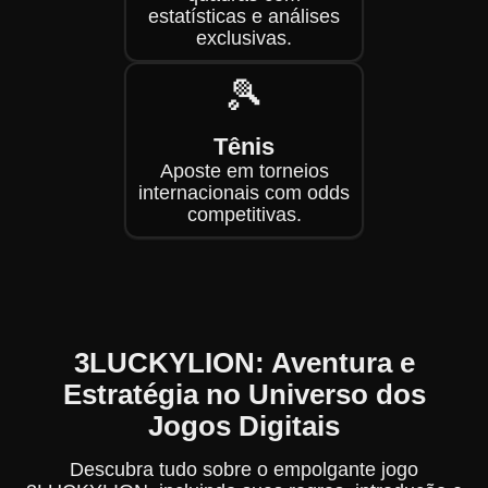
estatísticas e análises
exclusivas.
🎾
Tênis
Aposte em torneios
internacionais com odds
competitivas.
3LUCKYLION: Aventura e
Estratégia no Universo dos
Jogos Digitais
Descubra tudo sobre o empolgante jogo