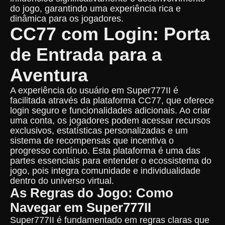
do jogo, garantindo uma experiência rica e
dinâmica para os jogadores.
CC77 com Login: Porta
de Entrada para a
Aventura
A experiência do usuário em Super777II é
facilitada através da plataforma CC77, que oferece
login seguro e funcionalidades adicionais. Ao criar
uma conta, os jogadores podem acessar recursos
exclusivos, estatísticas personalizadas e um
sistema de recompensas que incentiva o
progresso contínuo. Esta plataforma é uma das
partes essenciais para entender o ecossistema do
jogo, pois integra comunidade e individualidade
dentro do universo virtual.
As Regras do Jogo: Como
Navegar em Super777II
Super777II é fundamentado em regras claras que