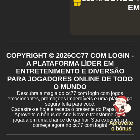
EM
COPYRIGHT ©
2026
CC77 COM LOGIN -
A PLATAFORMA LÍDER EM
ENTRETENIMENTO E DIVERSÃO
PARA JOGADORES ONLINE DE TODO
O MUNDO
Descubra a magia do cc77 com login com jogos
emocionantes, promoções imperdíveis e uma plataforma
segura feita para você.
Cadastre-se hoje e receba o presente do Papai Noel!
Aproveite o bônus de Ano Novo e transforme cada
jogada em uma chance de ganhar. Sua experiência
Aproveite
começa agora no cc77 com login!
o bônus