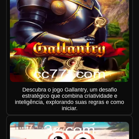
Descubra o jogo Gallantry, um desafio
estratégico que combina criatividade e
inteligência, explorando suas regras e como
iniciar.