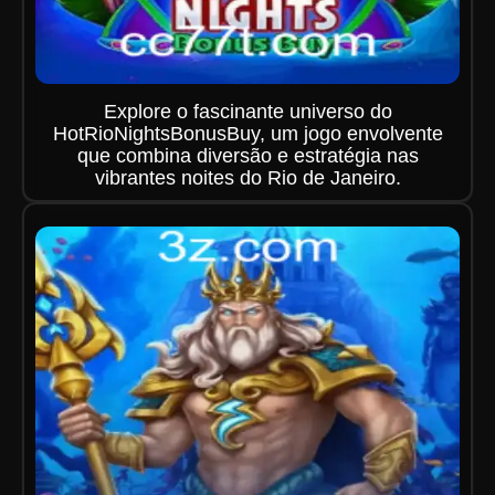
Explore o fascinante universo do
HotRioNightsBonusBuy, um jogo envolvente
que combina diversão e estratégia nas
vibrantes noites do Rio de Janeiro.