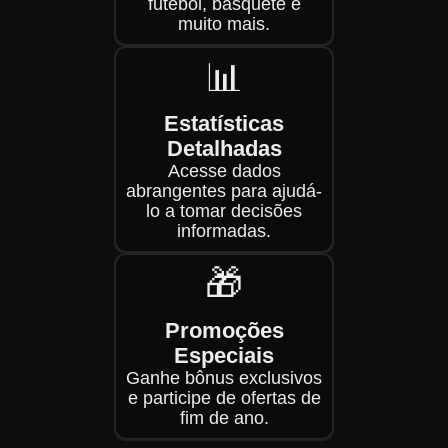
futebol, basquete e
muito mais.
📊
Estatísticas
Detalhadas
Acesse dados
abrangentes para ajudá-
lo a tomar decisões
informadas.
🎁
Promoções
Especiais
Ganhe bônus exclusivos
e participe de ofertas de
fim de ano.