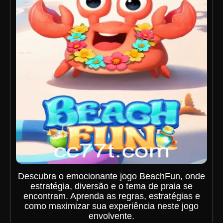
Descubra o emocionante jogo BeachFun, onde
estratégia, diversão e o tema de praia se
encontram. Aprenda as regras, estratégias e
como maximizar sua experiência neste jogo
envolvente.