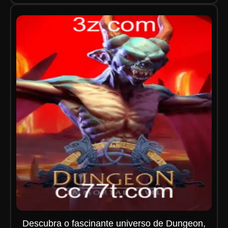
Descubra o fascinante universo de Dungeon,