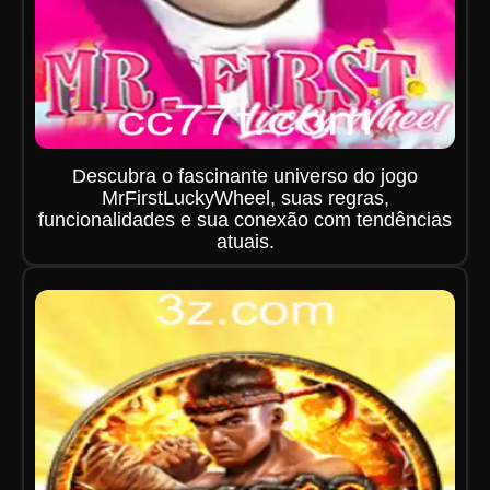
Descubra o fascinante universo do jogo
MrFirstLuckyWheel, suas regras,
funcionalidades e sua conexão com tendências
atuais.