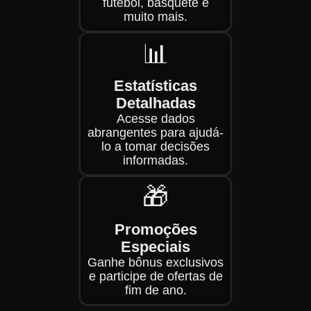
futebol, basquete e
muito mais.
📊
Estatísticas
Detalhadas
Acesse dados
abrangentes para ajudá-
lo a tomar decisões
informadas.
🎁
Promoções
Especiais
Ganhe bônus exclusivos
e participe de ofertas de
fim de ano.