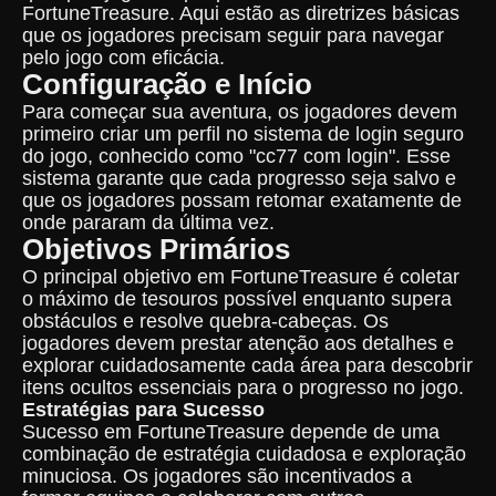
FortuneTreasure. Aqui estão as diretrizes básicas
que os jogadores precisam seguir para navegar
pelo jogo com eficácia.
Configuração e Início
Para começar sua aventura, os jogadores devem
primeiro criar um perfil no sistema de login seguro
do jogo, conhecido como "cc77 com login". Esse
sistema garante que cada progresso seja salvo e
que os jogadores possam retomar exatamente de
onde pararam da última vez.
Objetivos Primários
O principal objetivo em FortuneTreasure é coletar
o máximo de tesouros possível enquanto supera
obstáculos e resolve quebra-cabeças. Os
jogadores devem prestar atenção aos detalhes e
explorar cuidadosamente cada área para descobrir
itens ocultos essenciais para o progresso no jogo.
Estratégias para Sucesso
Sucesso em FortuneTreasure depende de uma
combinação de estratégia cuidadosa e exploração
minuciosa. Os jogadores são incentivados a