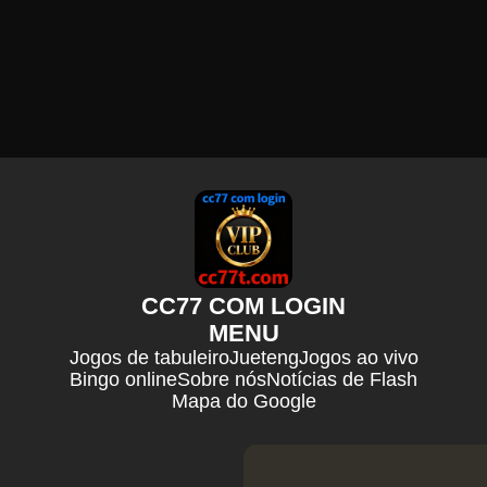
CC77 COM LOGIN
MENU
Jogos de tabuleiro
Jueteng
Jogos ao vivo
Bingo online
Sobre nós
Notícias de Flash
Mapa do Google