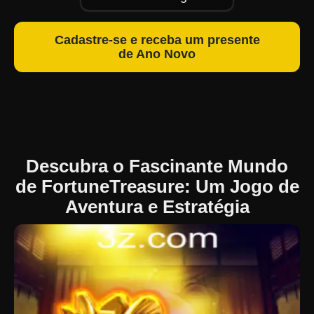
Cadastre-se e receba um presente
de Ano Novo
Descubra o Fascinante Mundo
de FortuneTreasure: Um Jogo de
Aventura e Estratégia