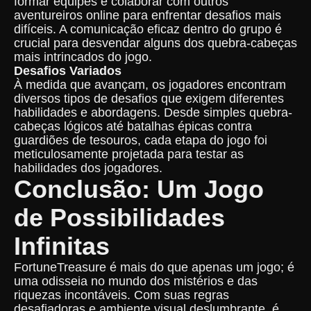
formar equipes e colaborar com outros
aventureiros online para enfrentar desafios mais
difíceis. A comunicação eficaz dentro do grupo é
crucial para desvendar alguns dos quebra-cabeças
mais intrincados do jogo.
Desafios Variados
À medida que avançam, os jogadores encontram
diversos tipos de desafios que exigem diferentes
habilidades e abordagens. Desde simples quebra-
cabeças lógicos até batalhas épicas contra
guardiões de tesouros, cada etapa do jogo foi
meticulosamente projetada para testar as
habilidades dos jogadores.
Conclusão: Um Jogo
de Possibilidades
Infinitas
FortuneTreasure é mais do que apenas um jogo; é
uma odisseia no mundo dos mistérios e das
riquezas incontáveis. Com suas regras
desafiadoras e ambiente visual deslumbrante, é