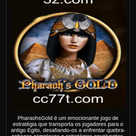
PharaohsGold é um emocionante jogo de
estratégia que transporta os jogadores para o
antigo Egito, desafiando-os a enfrentar quebra-