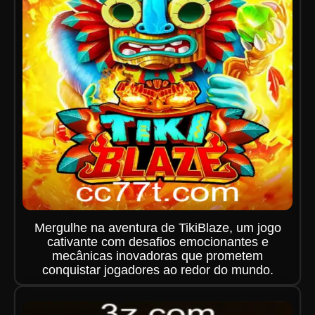
Mergulhe na aventura de TikiBlaze, um jogo
cativante com desafios emocionantes e
mecânicas inovadoras que prometem
conquistar jogadores ao redor do mundo.