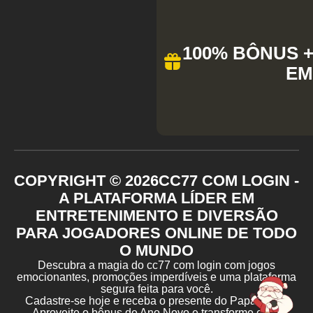
100% BÔNUS + 
EM
COPYRIGHT ©
2026
CC77 COM LOGIN -
A PLATAFORMA LÍDER EM
ENTRETENIMENTO E DIVERSÃO
PARA JOGADORES ONLINE DE TODO
O MUNDO
Descubra a magia do cc77 com login com jogos
emocionantes, promoções imperdíveis e uma plataforma
segura feita para você.
Cadastre-se hoje e receba o presente do Papai Noel!
Aproveite o bônus de Ano Novo e transforme cada