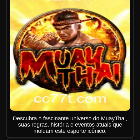
Descubra o fascinante universo do MuayThai,
suas regras, história e eventos atuais que
moldam este esporte icônico.