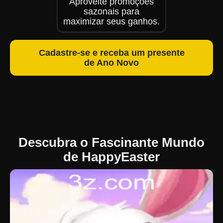
Aproveite promoções
sazonais para
maximizar seus ganhos.
Cadastre-se e receba um presente
de Ano Novo
Descubra o Fascinante Mundo
de HappyEaster