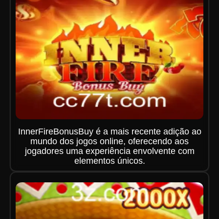
InnerFireBonusBuy é a mais recente adição ao
mundo dos jogos online, oferecendo aos
jogadores uma experiência envolvente com
elementos únicos.