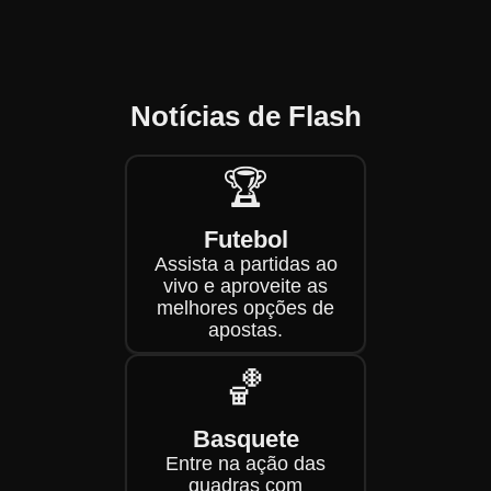
Notícias de Flash
🏆
Futebol
Assista a partidas ao
vivo e aproveite as
melhores opções de
apostas.
🏀
Basquete
Entre na ação das
quadras com