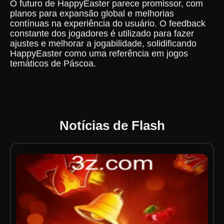
O futuro de HappyEaster parece promissor, com
planos para expansão global e melhorias
contínuas na experiência do usuário. O feedback
constante dos jogadores é utilizado para fazer
ajustes e melhorar a jogabilidade, solidificando
HappyEaster como uma referência em jogos
temáticos de Páscoa.
Notícias de Flash