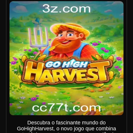
Descubra o fascinante mundo do
GoHighHarvest, o novo jogo que combina