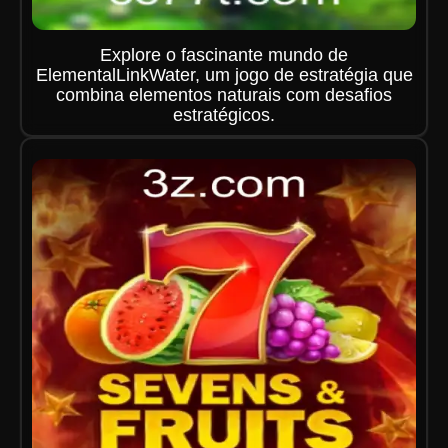
Explore o fascinante mundo de
ElementalLinkWater, um jogo de estratégia que
combina elementos naturais com desafios
estratégicos.