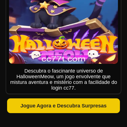
Descubra o fascinante universo de
HalloweenMeow, um jogo envolvente que
mistura aventura e mistério com a facilidade do
login cc77.
Jogue Agora e Descubra Surpresas