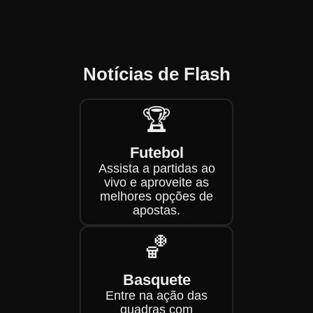
Notícias de Flash
🏆
Futebol
Assista a partidas ao
vivo e aproveite as
melhores opções de
apostas.
🏀
Basquete
Entre na ação das
quadras com