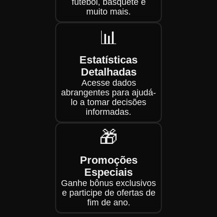
futebol, basquete e
muito mais.
📊
Estatísticas
Detalhadas
Acesse dados
abrangentes para ajudá-
lo a tomar decisões
informadas.
🎁
Promoções
Especiais
Ganhe bônus exclusivos
e participe de ofertas de
fim de ano.