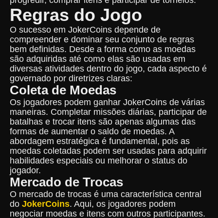
progredir, comprar itens e participar de torneios.
Regras do Jogo
O sucesso em JokerCoins depende de
compreender e dominar seu conjunto de regras
bem definidas. Desde a forma como as moedas
são adquiridas até como elas são usadas em
diversas atividades dentro do jogo, cada aspecto é
governado por diretrizes claras:
Coleta de Moedas
Os jogadores podem ganhar JokerCoins de várias
maneiras. Completar missões diárias, participar de
batalhas e trocar itens são apenas algumas das
formas de aumentar o saldo de moedas. A
abordagem estratégica é fundamental, pois as
moedas coletadas podem ser usadas para adquirir
habilidades especiais ou melhorar o status do
jogador.
Mercado de Trocas
O mercado de trocas é uma característica central
do
JokerCoins
. Aqui, os jogadores podem
negociar moedas e itens com outros participantes.