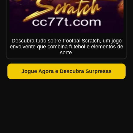
Descubra tudo sobre FootballScratch, um jogo
envolvente que combina futebol e elementos de
sorte.
Jogue Agora e Descubra Surpresas