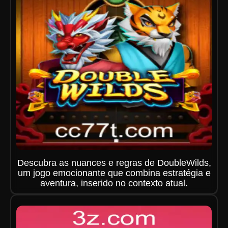
Descubra as nuances e regras de DoubleWilds,
um jogo emocionante que combina estratégia e
aventura, inserido no contexto atual.