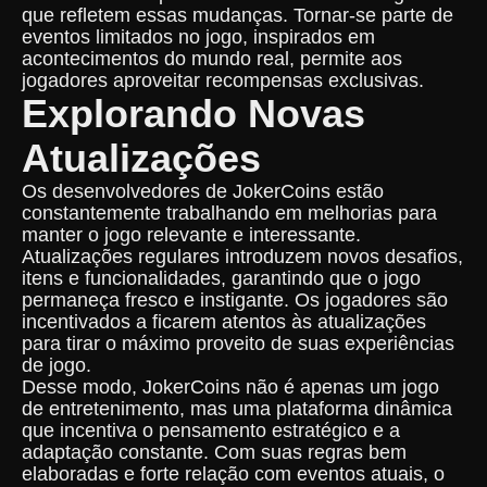
que refletem essas mudanças. Tornar-se parte de
eventos limitados no jogo, inspirados em
acontecimentos do mundo real, permite aos
jogadores aproveitar recompensas exclusivas.
Explorando Novas
Atualizações
Os desenvolvedores de JokerCoins estão
constantemente trabalhando em melhorias para
manter o jogo relevante e interessante.
Atualizações regulares introduzem novos desafios,
itens e funcionalidades, garantindo que o jogo
permaneça fresco e instigante. Os jogadores são
incentivados a ficarem atentos às atualizações
para tirar o máximo proveito de suas experiências
de jogo.
Desse modo, JokerCoins não é apenas um jogo
de entretenimento, mas uma plataforma dinâmica
que incentiva o pensamento estratégico e a
adaptação constante. Com suas regras bem
elaboradas e forte relação com eventos atuais, o