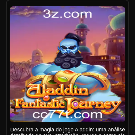
Descubra a magia do jogo Aladdin: uma análise