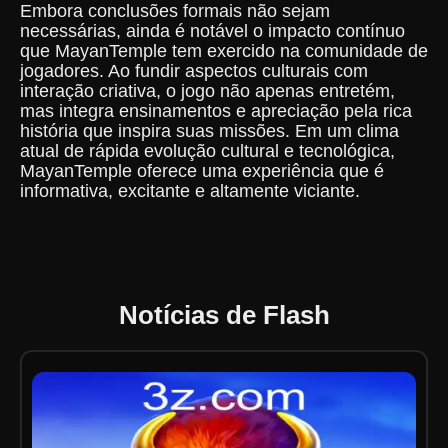
Embora conclusões formais não sejam
necessárias, ainda é notável o impacto contínuo
que MayanTemple tem exercido na comunidade de
jogadores. Ao fundir aspectos culturais com
interação criativa, o jogo não apenas entretém,
mas integra ensinamentos e apreciação pela rica
história que inspira suas missões. Em um clima
atual de rápida evolução cultural e tecnológica,
MayanTemple oferece uma experiência que é
informativa, excitante e altamente viciante.
Notícias de Flash