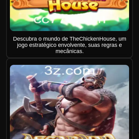
Descubra o mundo de TheChickenHouse, um
jogo estratégico envolvente, suas regras e
mecânicas.