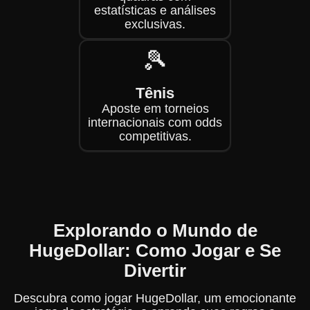
estatísticas e análises
exclusivas.
🎾
Tênis
Aposte em torneios
internacionais com odds
competitivas.
Explorando o Mundo de
HugeDollar: Como Jogar e Se
Divertir
Descubra como jogar HugeDollar, um emocionante