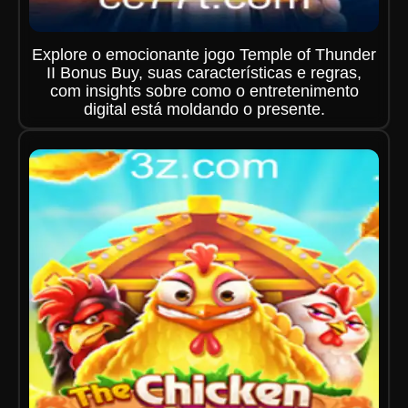
Explore o emocionante jogo Temple of Thunder
II Bonus Buy, suas características e regras,
com insights sobre como o entretenimento
digital está moldando o presente.