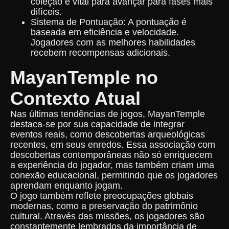
coleção é vital para avançar para fases mais
difíceis.
Sistema de Pontuação: A pontuação é
baseada em eficiência e velocidade.
Jogadores com as melhores habilidades
recebem recompensas adicionais.
MayanTemple no
Contexto Atual
Nas últimas tendências de jogos, MayanTemple
destaca-se por sua capacidade de integrar
eventos reais, como descobertas arqueológicas
recentes, em seus enredos. Essa associação com
descobertas contemporâneas não só enriquecem
a experiência do jogador, mas também criam uma
conexão educacional, permitindo que os jogadores
aprendam enquanto jogam.
O jogo também reflete preocupações globais
modernas, como a preservação do patrimônio
cultural. Através das missões, os jogadores são
constantemente lembrados da importância de