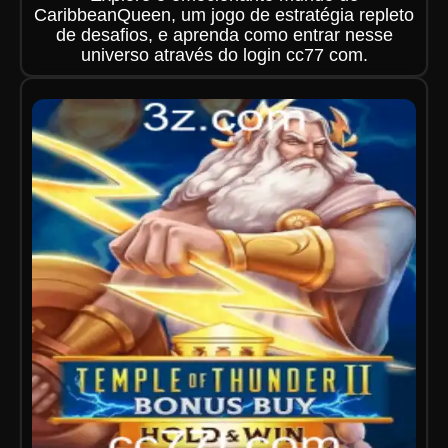
CaribbeanQueen, um jogo de estratégia repleto
de desafios, e aprenda como entrar nesse
universo através do login cc77 com.