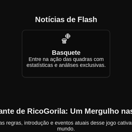
Notícias de Flash
🏀
Basquete
Entre na ação das quadras com
estatísticas e análises exclusivas.
nte de RicoGorila: Um Mergulho na
as regras, introdução e eventos atuais desse jogo cativ
mundo.