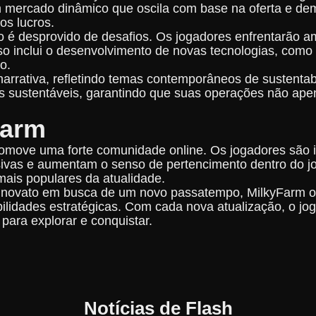
m mercado dinâmico que oscila com base na oferta e dema
os lucros.
é desprovido de desafios. Os jogadores enfrentarão am
sso inclui o desenvolvimento de novas tecnologias, como
o.
rrativa, refletindo temas contemporâneos de sustentabi
olas sustentáveis, garantindo que suas operações não 
Farm
move uma forte comunidade online. Os jogadores são inc
vas e aumentam o senso de pertencimento dentro do jo
ais populares da atualidade.
 novato em busca de um novo passatempo, MilkyFarm o
bilidades estratégicas. Com cada nova atualização, o jo
ara explorar e conquistar.
Notícias de Flash