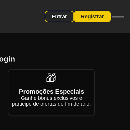
Entrar
Registrar
❄
login
🎁
Promoções Especiais
Ganhe bônus exclusivos e
participe de ofertas de fim de ano.