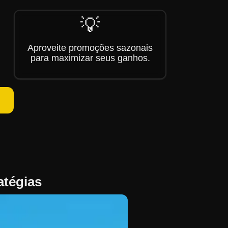
💡
Aproveite promoções sazonais
para maximizar seus ganhos.
atégias