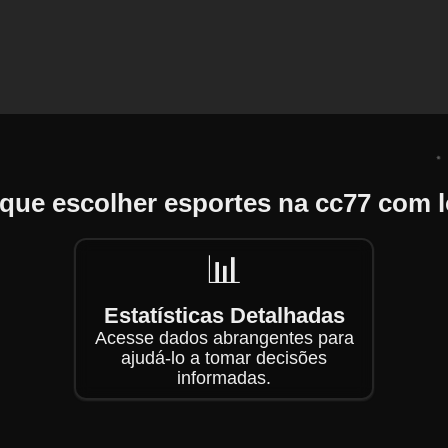
❄
❄
que escolher esportes na cc77 com 
❄
📊
Estatísticas Detalhadas
Acesse dados abrangentes para
ajudá-lo a tomar decisões
informadas.