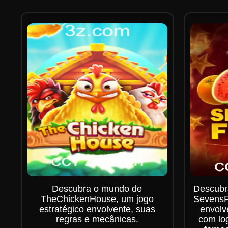
Descubra o mundo de
Descubr
TheChickenHouse, um jogo
SevensFr
estratégico envolvente, suas
envolv
regras e mecânicas.
com log