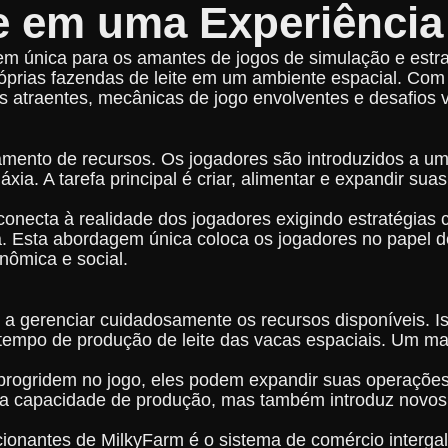
e em uma Experiência
 única para os amantes de jogos de simulação e estraté
óprias fazendas de leite em um ambiente espacial. Com
 atraentes, mecânicas de jogo envolventes e desafios v
amento de recursos. Os jogadores são introduzidos a um
áxia. A tarefa principal é criar, alimentar e expandir s
conecta à realidade dos jogadores exigindo estratégia
a. Esta abordagem única coloca os jogadores no papel de
onômica e social.
 gerenciar cuidadosamente os recursos disponíveis. Iss
 tempo de produção de leite das vacas espaciais. Um m
rogridem no jogo, eles podem expandir suas operações
a capacidade de produção, mas também introduz novos 
nantes de MilkyFarm é o sistema de comércio intergal