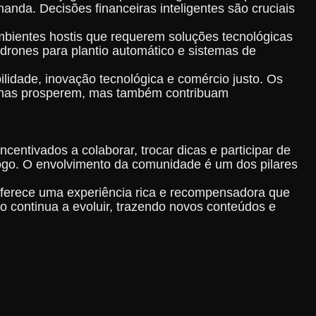
nda. Decisões financeiras inteligentes são cruciais
bientes hostis que requerem soluções tecnológicas
 drones para plantio automático e sistemas de
lidade, inovação tecnológica e comércio justo. Os
apenas prosperem, mas também contribuam
entivados a colaborar, trocar dicas e participar de
go. O envolvimento da comunidade é um dos pilares
ferece uma experiência rica e recompensadora que
go continua a evoluir, trazendo novos conteúdos e