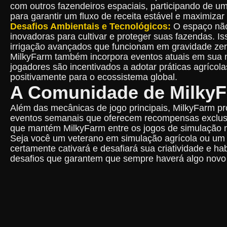
com outros fazendeiros espaciais, participando de u
para garantir um fluxo de receita estável e maximizar 
Desafios Ambientais e Tecnológicos:
O espaço não 
inovadoras para cultivar e proteger suas fazendas. I
irrigação avançados que funcionam em gravidade zer
MilkyFarm também incorpora eventos atuais em sua na
jogadores são incentivados a adotar práticas agríc
positivamente para o ecossistema global.
A Comunidade de Milky
Além das mecânicas de jogo principais, MilkyFarm pro
eventos semanais que oferecem recompensas exclusi
que mantém MilkyFarm entre os jogos de simulação m
Seja você um veterano em simulação agrícola ou um
certamente cativará e desafiará sua criatividade e ha
desafios que garantem que sempre haverá algo novo p