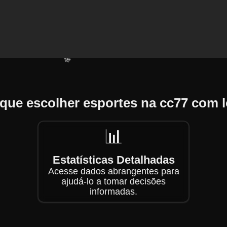
❄
❄
que escolher esportes na cc77 com 
❄
📊
Estatísticas Detalhadas
Acesse dados abrangentes para
ajudá-lo a tomar decisões
informadas.