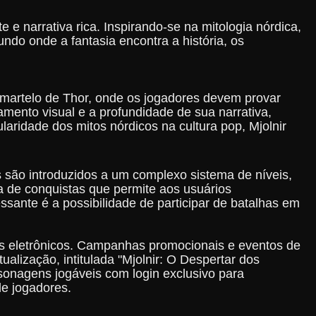
 narrativa rica. Inspirando-se na mitologia nórdica,
do onde a fantasia encontra a história, os
o martelo de Thor, onde os jogadores devem provar
amento visual e a profundidade de sua narrativa,
aridade dos mitos nórdicos na cultura pop, Mjolnir
s são introduzidos a um complexo sistema de níveis,
a de conquistas que permite aos usuários
ssante é a possibilidade de participar de batalhas em
s eletrônicos. Campanhas promocionais e eventos de
lização, intitulada "Mjolnir: O Despertar dos
sonagens jogáveis com login exclusivo para
de jogadores.