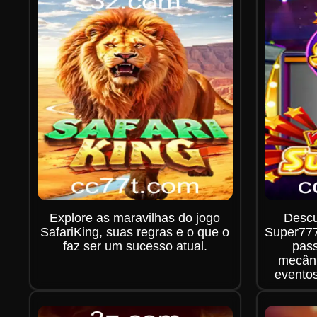
Explore as maravilhas do jogo
Descu
SafariKing, suas regras e o que o
Super777
faz ser um sucesso atual.
pass
mecâni
eventos