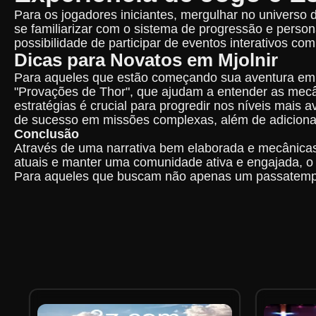
Para os jogadores iniciantes, mergulhar no universo
se familiarizar com o sistema de progressão e perso
possibilidade de participar de eventos interativos c
Dicas para Novatos em Mjolnir
Para aqueles que estão começando sua aventura em Mj
"Provações de Thor", que ajudam a entender as mecân
estratégias é crucial para progredir nos níveis mais
de sucesso em missões complexas, além de adicionar
Conclusão
Através de uma narrativa bem elaborada e mecânicas d
atuais e manter uma comunidade ativa e engajada, o j
Para aqueles que buscam não apenas um passatempo, 